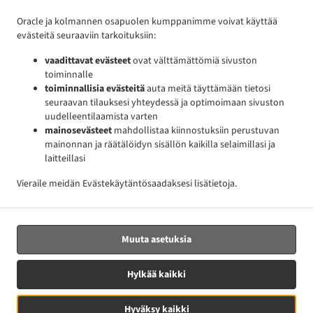
Yhteydenotto
Oracle ja kolmannen osapuolen kumppanimme voivat käyttää
evästeitä seuraaviin tarkoituksiin:
Laajasuontie 8, 00320 Helsinki, Finland
+358 45 8972252
vaadittavat evästeet
ovat välttämättömiä sivuston
Linkit
toiminnalle
toiminnallisia evästeitä
auta meitä täyttämään tietosi
Ruokalista
seuraavan tilauksesi yhteydessä ja optimoimaan sivuston
Erikoistarjouksia
uudelleentilaamista varten
mainosevästeet
mahdollistaa kiinnostuksiin perustuvan
Ennakkotilaus
mainonnan ja räätälöidyn sisällön kaikilla selaimillasi ja
Yhteydenotto
laitteillasi
Vieraile meidän
Evästekäytäntö
saadaksesi lisätietoja.
.
.
Hampurilaiset toimituspalvelu
Kebab toimituspalvelu
Ota mukaan toimitukseen
Muuta asetuksia
Tuettu:
Hylkää kaikki
SK Collection | support@sk-collection.com
Hyväksy kaikki