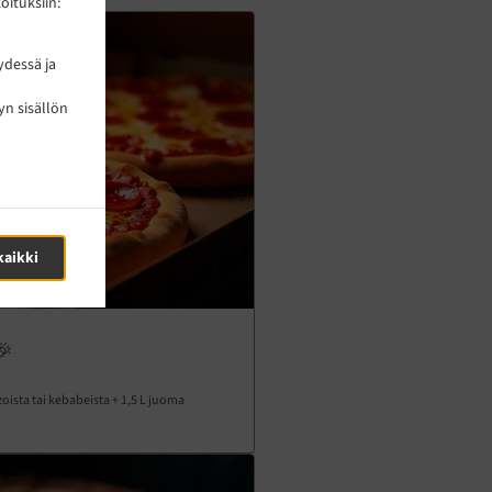
ituksiin:
ydessä ja
yn sisällön
kaikki
🎉
oista tai kebabeista + 1,5 L juoma