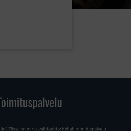
oimituspalvelu
än? Tässä on paras vaihtoehto: Kebab toimituspalvelu