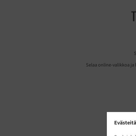
T
S
Selaa online-valikkoa ja 
Evästeitä