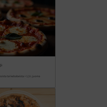
🎉
oista tai kebabeista + 1,5 L juoma