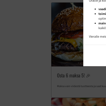
Oracle ja k
vaadi
toimi
optim
main
kaikil
Vieraile me
Osta 6 maksa 5! 🎉
Maksa vain viidestä tuotteesta ja saat ku