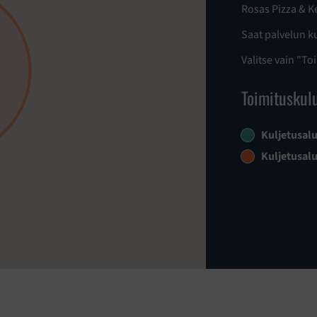
Rosas Pizza & K
Saat palvelun k
Valitse vain "To
Toimituskul
Kuljetusal
Kuljetusal