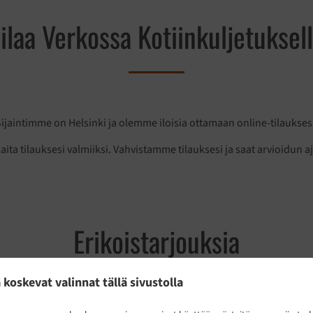
ilaa Verkossa Kotiinkuljetuksel
ijaintimme on Helsinki ja olemme iloisia ottamaan online-tilaukses
laita tilauksesi valmiiksi. Vahvistamme tilauksesi ja saat arvioidun a
Erikoistarjouksia
 koskevat valinnat tällä sivustolla