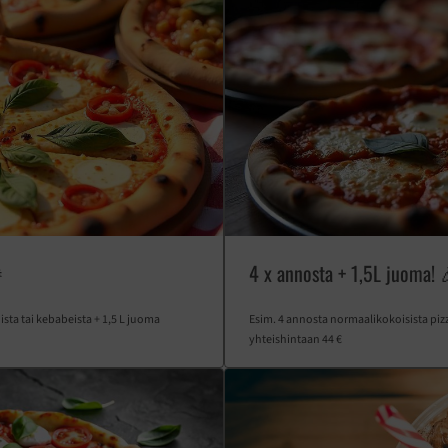

4 x annosta + 1,5L juoma! 
sta tai kebabeista + 1,5 L juoma
Esim. 4 annosta normaalikokoisista pizz
yhteishintaan 44 €