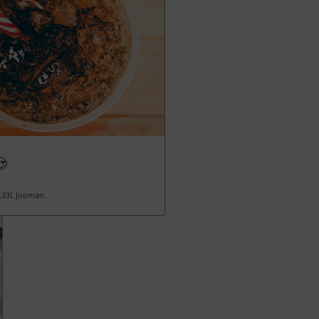
😍
0.33L juoman.