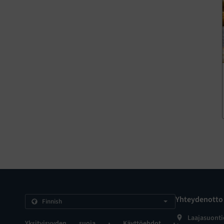
Yhteydenotto
Laajasuontie
.
.
Yksityisyyden suoja
Käyttöehdot