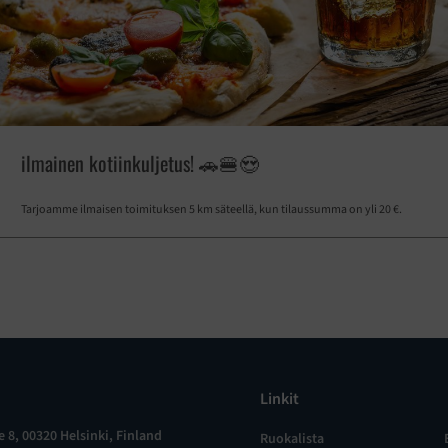
ilmainen kotiinkuljetus! 🚗🍔😍
Tarjoamme ilmaisen toimituksen 5 km säteellä, kun tilaussumma on yli 20 €.
Linkit
 8, 00320 Helsinki, Finland
Ruokalista