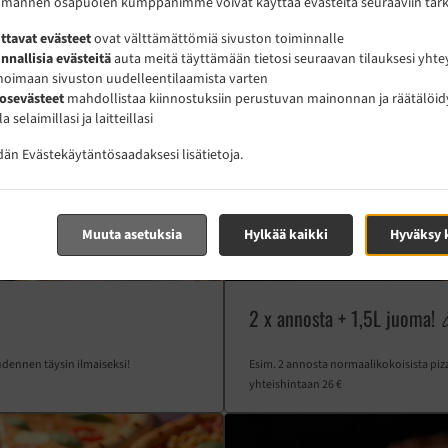
olmannen osapuolen kumppanimme voivat käyttää evästeitä seuraaviin tarko
ttavat evästeet
ovat välttämättömiä sivuston toiminnalle
nnallisia evästeitä
auta meitä täyttämään tietosi seuraavan tilauksesi yhte
oimaan sivuston uudelleentilaamista varten
osevästeet
mahdollistaa kiinnostuksiin perustuvan mainonnan ja räätälöid
la selaimillasi ja laitteillasi
idän
Evästekäytäntö
saadaksesi lisätietoja.
Muuta asetuksia
Hylkää kaikki
Hyväksy 
2 x annosta + 1,5L juoma! 
udennen täysin ilmaiseksi!
Esim. 2 annosta normaalikokoisista pizz
yhteishintaan 26 €