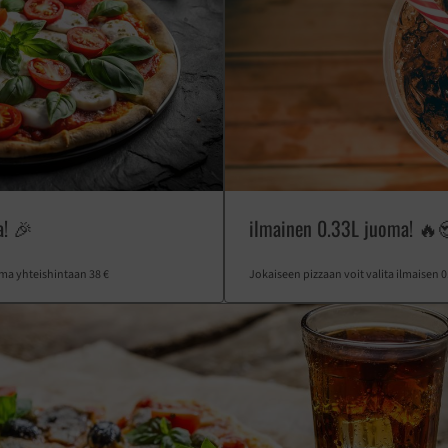
a! 🎉
ilmainen 0.33L juoma! 🔥
oma yhteishintaan 38 €
Jokaiseen pizzaan voit valita ilmaisen 