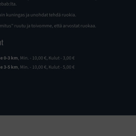
ebab:lta.
uin kuningas ja unohdat tehdä ruokia.
imitus" ruutu ja toivomme, että arvostat ruokaa.
ut
ue 0-3 km
, Min. - 10,00 €, Kulut - 3,00 €
ue 3-5 km
, Min. - 10,00 €, Kulut - 5,00 €